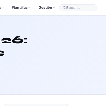
s
Plantillas
Gestión
Buscar…
26:
e