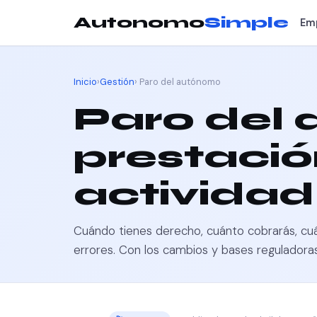
Autonomo
Simple
Em
Inicio
›
Gestión
› Paro del autónomo
Paro del
prestació
actividad
Cuándo tienes derecho, cuánto cobrarás, cuá
errores. Con los cambios y bases reguladora