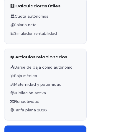
🧮 Calculadoras útiles
🏛️
Cuota autónomos
💰
Salario neto
📊
Simulador rentabilidad
📖 Artículos relacionados
📤
Darse de baja como autónomo
🩺
Baja médica
👶
Maternidad y paternidad
🧓
Jubilación activa
🔀
Pluriactividad
🟢
Tarifa plana 2026