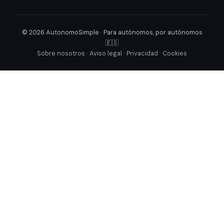
© 2026 AutonomoSimple · Para autónomos, por autónomos
🇪🇸
Sobre nosotros
·
Aviso legal
·
Privacidad
·
Cookies