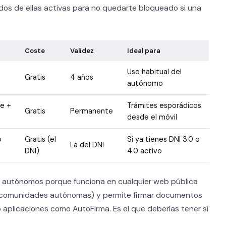
 dos de ellas activas para no quedarte bloqueado si una
Coste
Validez
Ideal para
Uso habitual del
Gratis
4 años
autónomo
ve +
Trámites esporádicos
Gratis
Permanente
desde el móvil
o
Gratis (el
Si ya tienes DNI 3.0 o
La del DNI
DNI)
4.0 activo
a autónomos porque funciona en cualquier web pública
, comunidades autónomas) y permite firmar documentos
aplicaciones como AutoFirma. Es el que deberías tener sí