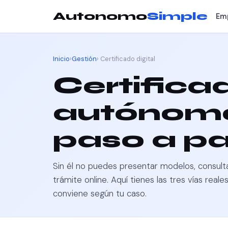
Autonomo
Simple
Em
Inicio
›
Gestión
› Certificado digital
Certificad
autónomo
paso a p
Sin él no puedes presentar modelos, consultar
trámite online. Aquí tienes las tres vías real
conviene según tu caso.