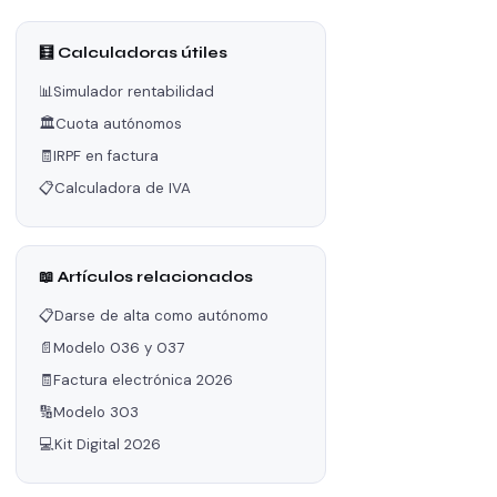
🧮 Calculadoras útiles
📊
Simulador rentabilidad
🏛️
Cuota autónomos
🧾
IRPF en factura
📋
Calculadora de IVA
📖 Artículos relacionados
📋
Darse de alta como autónomo
📄
Modelo 036 y 037
🧾
Factura electrónica 2026
🔢
Modelo 303
💻
Kit Digital 2026