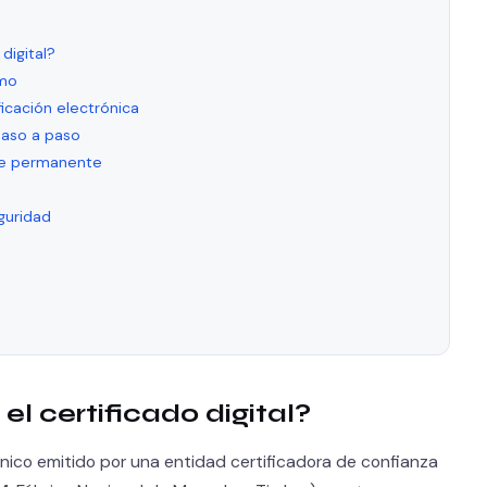
digital?
omo
ficación electrónica
paso a paso
@ve permanente
guridad
s
l certificado digital?
trónico emitido por una entidad certificadora de confianza