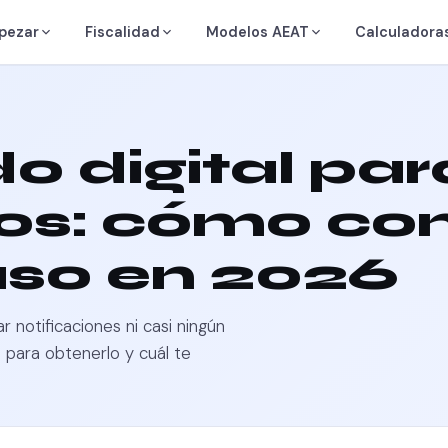
pezar
Fiscalidad
Modelos AEAT
Calculadora
o digital par
s: cómo con
aso en 2026
 notificaciones ni casi ningún
es para obtenerlo y cuál te