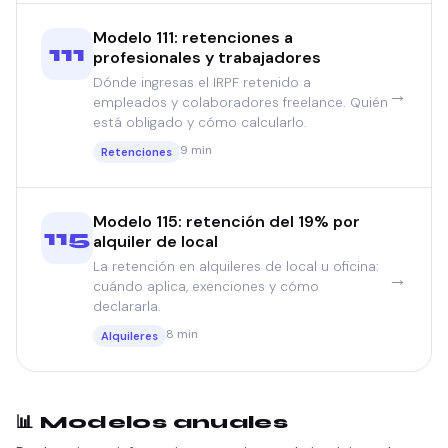
Modelo 111: retenciones a
111
profesionales y trabajadores
Dónde ingresas el IRPF retenido a
→
empleados y colaboradores freelance. Quién
está obligado y cómo calcularlo.
9 min
Retenciones
Modelo 115: retención del 19% por
115
alquiler de local
La retención en alquileres de local u oficina:
→
cuándo aplica, exenciones y cómo
declararla.
8 min
Alquileres
📊 Modelos anuales