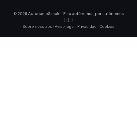
© 2026 AutonomoSimple · Para autónomos, por autónomos
🇪🇸
Sobre nosotros
·
Aviso legal
·
Privacidad
·
Cookies